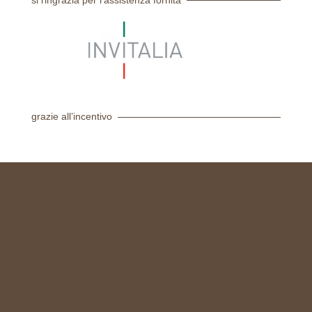
si ringrazia per l’assistenza fornita
grazie all’incentivo
© 2024 Scuole San Carlo
P.IVA_07585390011
CF_07585390011