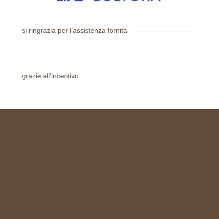
si ringrazia per l’assistenza fornita
grazie all’incentivo
© 2024 Scuole San Carlo
P.IVA_07585390011
CF_07585390011
Termini d’uso
Crediti
Privacy
Cookie