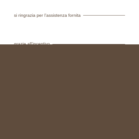
si ringrazia per l’assistenza fornita
grazie all’incentivo
© 2024 Scuole San Carlo
P.IVA_07585390011
CF_07585390011
Termini d’uso
Crediti
Privacy
Cookie